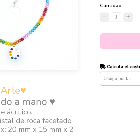
Cantidad
1
Calculá el cost
 Arte♥
zado a mano ♥
e ácrilico.
stal de roca facetado
ox: 20 mm x 15 mm x 2
m