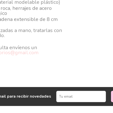
aterial modelable plástico)
 roca, herrajes de acero
ico
cadena extensible de 8 cm
s
zadas a mano, tratarlas con
do.
ulta envíenos un
sorios@gmail.com
ail para recibir novedades