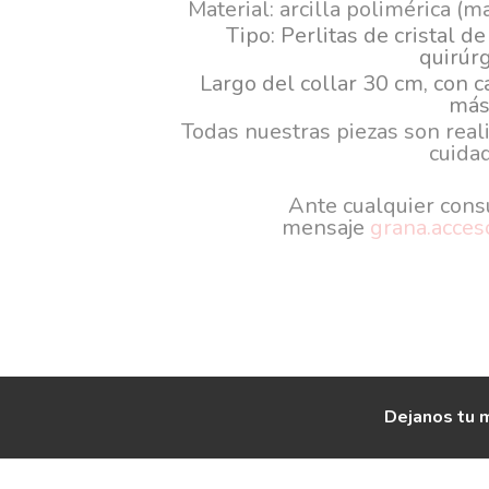
Material: arcilla polimérica (m
Tipo: Perlitas de cristal de
quirúrg
Largo del collar 30 cm, con 
má
Todas nuestras piezas son reali
cuida
Ante cualquier cons
mensaje
grana.acce
Dejanos tu m