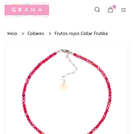
0
Inicio
Collares
Frutos rojos Collar Frutilla